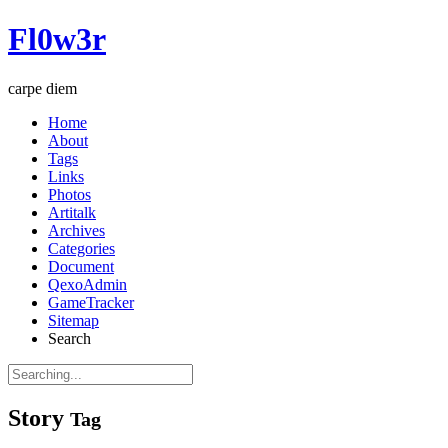
Fl0w3r
carpe diem
Home
About
Tags
Links
Photos
Artitalk
Archives
Categories
Document
QexoAdmin
GameTracker
Sitemap
Search
Story
Tag