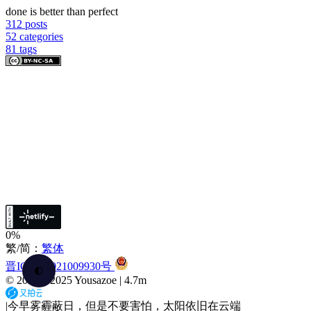
done is better than perfect
312
posts
52
categories
81
tags
0%
繁/简：
繁体
晋ICP备2021009930号
🌓
© 2020 –
2025
Yousazoe
|
4.7m
|
今早雾霾蔽日，但是不要害怕，太阳依旧在云端