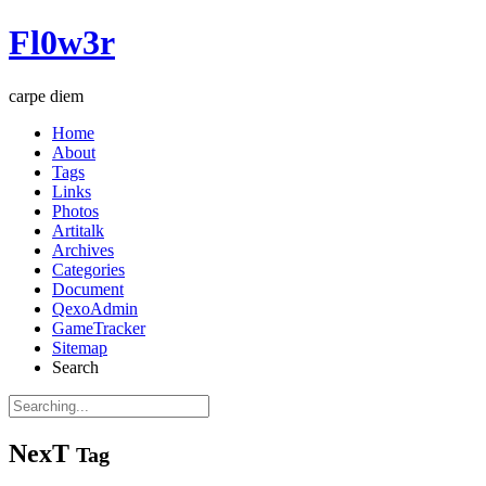
Fl0w3r
carpe diem
Home
About
Tags
Links
Photos
Artitalk
Archives
Categories
Document
QexoAdmin
GameTracker
Sitemap
Search
NexT
Tag