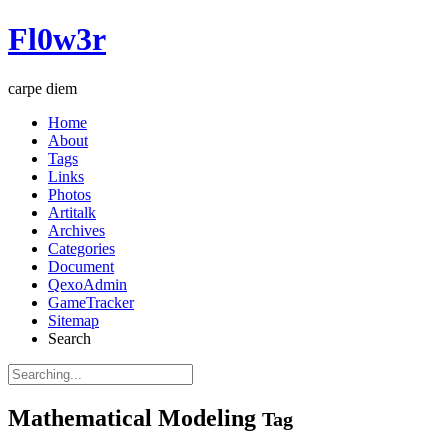
Fl0w3r
carpe diem
Home
About
Tags
Links
Photos
Artitalk
Archives
Categories
Document
QexoAdmin
GameTracker
Sitemap
Search
Mathematical Modeling
Tag