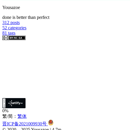
Yousazoe
done is better than perfect
312
posts
52
categories
81
tags
0%
繁/简：
繁体
晋ICP备2021009930号
© 2020 –
2025
Yousazoe
|
4.7m