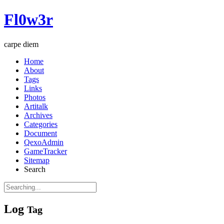
Fl0w3r
carpe diem
Home
About
Tags
Links
Photos
Artitalk
Archives
Categories
Document
QexoAdmin
GameTracker
Sitemap
Search
Log
Tag