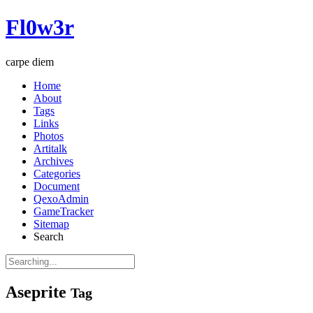
Fl0w3r
carpe diem
Home
About
Tags
Links
Photos
Artitalk
Archives
Categories
Document
QexoAdmin
GameTracker
Sitemap
Search
Aseprite
Tag