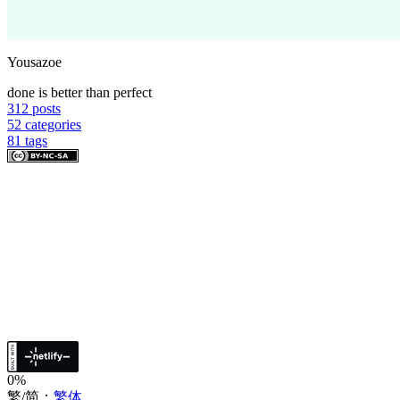
Yousazoe
done is better than perfect
312
posts
52
categories
81
tags
0%
繁/简：
繁体