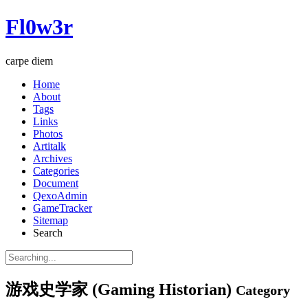
Fl0w3r
carpe diem
Home
About
Tags
Links
Photos
Artitalk
Archives
Categories
Document
QexoAdmin
GameTracker
Sitemap
Search
游戏史学家 (Gaming Historian)
Category