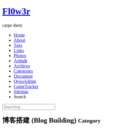
Fl0w3r
carpe diem
Home
About
Tags
Links
Photos
Artitalk
Archives
Categories
Document
QexoAdmin
GameTracker
Sitemap
Search
博客搭建 (Blog Building)
Category