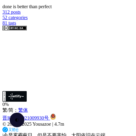
done is better than perfect
312
posts
52
categories
81
tags
0%
繁/简：
繁体
晋ICP备2021009930号
🌓
© 2020 –
2025
Yousazoe
|
4.7m
|
今早雾霾蔽日，但是不要害怕，太阳依旧在云端