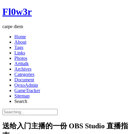
Fl0w3r
carpe diem
Home
About
Tags
Links
Photos
Artitalk
Archives
Categories
Document
QexoAdmin
GameTracker
Sitemap
Search
送给入门主播的一份 OBS Studio 直播指