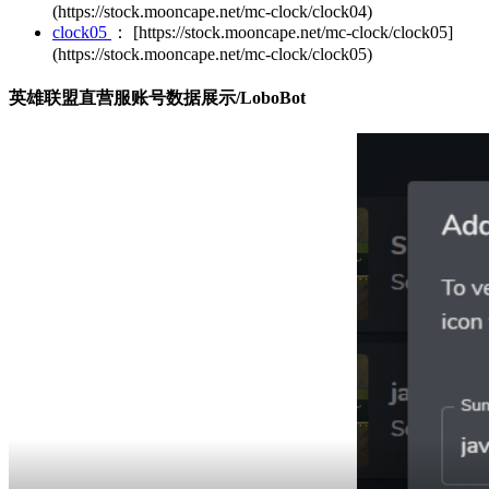
(https://stock.mooncape.net/mc-clock/clock04)
clock05
： [https://stock.mooncape.net/mc-clock/clock05]
(https://stock.mooncape.net/mc-clock/clock05)
英雄联盟直营服账号数据展示/LoboBot