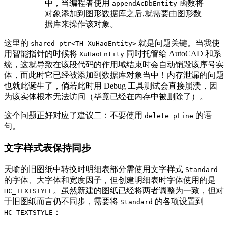
中，当编程者使用
函数将
appendAcDbEntity
对象添加到图形数据库之后,就需要由图形数
据库来操作该对象。
这里的
就是问题关键。当我使
shared_ptr<TH_XuHaoEntity>
用智能指针的时候将
同时托管给 AutoCAD 和系
XuHaoEntity
统，这就导致在该段代码的作用域结束时会自动销毁该序号实
体，而此时它已经被添加到数据库对象当中！内存泄漏的问题
也就此诞生了，倘若此时用 Debug 工具测试会直接崩溃，因
为该实体根本无法访问（毕竟已经在内存中被删除了）。
这个问题正好对应了建议二：不要使用
的语
delete pLine
句。
文字样式表保持同步
天喻的旧图纸中转换时明细表部分需使用文字样式
Standard
的字体、大字体和宽度因子，但创建明细表时字体使用的是
。虽然新建的图纸已经将两者调整为一致，但对
HC_TEXTSTYLE
于旧图纸而言仍不同步，需要将
的各项设置到
Standard
：
HC_TEXTSTYLE