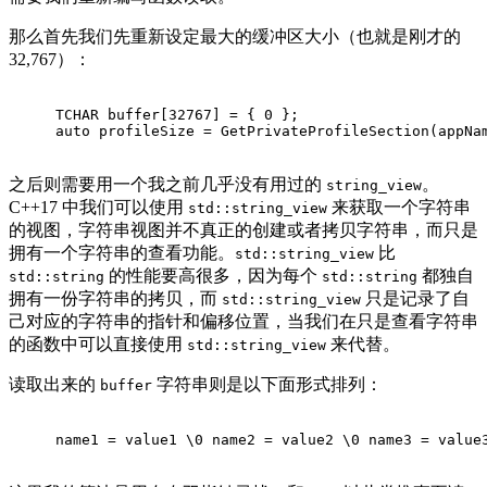
那么首先我们先重新设定最大的缓冲区大小（也就是刚才的
32,767）：
TCHAR buffer[
32767
] = { 
0
 };
auto
 profileSize = 
GetPrivateProfileSection
(appNa
之后则需要用一个我之前几乎没有用过的
。
string_view
C++17 中我们可以使用
来获取一个字符串
std::string_view
的视图，字符串视图并不真正的创建或者拷贝字符串，而只是
拥有一个字符串的查看功能。
比
std::string_view
的性能要高很多，因为每个
都独自
std::string
std::string
拥有一份字符串的拷贝，而
只是记录了自
std::string_view
己对应的字符串的指针和偏移位置，当我们在只是查看字符串
的函数中可以直接使用
来代替。
std::string_view
读取出来的
字符串则是以下面形式排列：
buffer
name1 = value1 \0 name2 = value2 \0 name3 = value