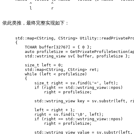
      ^        ^
      l        r
依此类推，最终完整实现如下：
std::map<CString, CString> 
Utility::readPrivatePr
{
    TCHAR buffer[
32767
] = { 
0
 };
auto
 profileSize = 
GetPrivateProfileSection
(a
    std::wstring_view sv{ buffer, profileSize };
size_t
 left = 
0
;
    std::map<CString, CString> ret;
while
 (left < profileSize)
    {
size_t
 right = sv.
find
(
L'='
, left);
if
 (right == std::wstring_view::npos)
            right = profileSize;
        std::wstring_view key = sv.
substr
(left, r
        left = right + 
1
;
        right = sv.
find
(
L'\0'
, left);
if
 (right == std::wstring_view::npos)
            right = profileSize;
        std::wstring_view value = sv.
substr
(left,