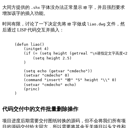
大同方提供的
字体没办法正常显示
字，并且强烈要求
.shx
瞭
增加该字的插入功能。
时间有限，讨论了一下决定先将
字做成
文件，然
瞭
liao.dwg
后通过 LISP 代码交互并插入：
(
defun
 liao()
    (
initget
4
)
    (
if
 (
=
 (
setq
 height (
getreal
"\n请指定文字高度<2.
        (
setq
 height 
2.5
)
    )
    (
setq
 echo (
getvar
"cmdecho"
))
    (
setvar
"cmdecho"
0
)
    (
command
"insert"
"瞭"
"S"
 height 
"\\"
0
)
    (
setvar
"cmdecho"
 echo)
    (
princ
)
)
代码交付中的文件批量删除操作
项目进度后期需要交付图纸转换的源码，但不会将我们所有项
目的源码交付给大同方，所以需要将其余无关项目以头文件和