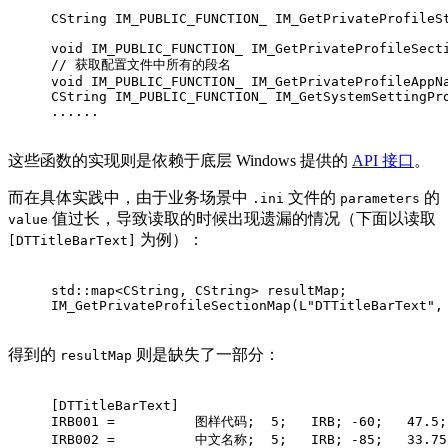
CString IM_PUBLIC_FUNCTION_ 
IM_GetPrivateProfileS
void
 IM_PUBLIC_FUNCTION_ 
IM_GetPrivateProfileSect
// 获取配置文件中所有的段名
void
 IM_PUBLIC_FUNCTION_ 
IM_GetPrivateProfileAppN
CString IM_PUBLIC_FUNCTION_ 
IM_GetSystemSettingPr
......
这些函数的实现则是依赖于底层 Windows 提供的
API 接口
。
而在具体实践中，由于业务场景中
文件的
的
.ini
parameters
值过长，导致读取的时候出现遗漏的情况（下面以读取
value
为例）：
[DTTitleBarText]
std::map<CString, CString> resultMap;
IM_GetPrivateProfileSectionMap
(
L"DTTitleBarText"
,
得到的
则是缺失了一部分：
resultMap
[DTTitleBarText]
IRB001 =          图样代码;  5;   IRB; -60;   47.5; 
IRB002 =          中文名称;  5;   IRB; -85;   33.75;