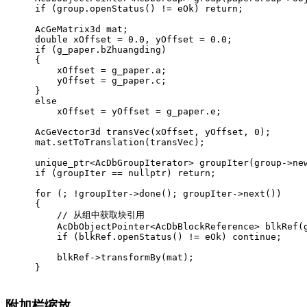
if
 (group.
openStatus
() != eOk) 
return
;
AcGeMatrix3d mat;
double
 xOffset = 
0.0
, yOffset = 
0.0
;
if
 (g_paper.bZhuangding)
{
    xOffset = g_paper.a;
    yOffset = g_paper.c;
}
else
    xOffset = yOffset = g_paper.e;
AcGeVector3d 
transVec
(xOffset, yOffset, 
0
)
;
mat.
setToTranslation
(transVec);
unique_ptr<AcDbGroupIterator> 
groupIter
(group->ne
if
 (groupIter == 
nullptr
) 
return
;
for
 (; !groupIter->
done
(); groupIter->
next
())
{
// 从组中获取块引用
AcDbObjectPointer<AcDbBlockReference> 
blkRef
(
if
 (blkRef.
openStatus
() != eOk) 
continue
;
    blkRef->
transformBy
(mat);
}
附加栏缩放