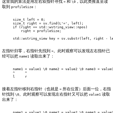
这里我的算法是用左右双指针寻找
和
，以此类推直至读
=
\0
取到
：
profileSize
size_t
 left = 
0
;
size_t
 right = sv.
find
(
L'='
, left);
if
 (right == std::wstring_view::npos)
    right = profileSize;
std::wstring_view key = sv.
substr
(left, right - l
左指针归零，右指针先找到
。此时观察可以发现左右指针已
=
经可以把
读取出来了：
name1
name1 = value1 \0 name2 = value2 \0 name3 = value
^     ^
l     r
接着左指针移到右指针（也就是
所在位置）后面一位，右指
=
针找到
。此时观察可以发现左右指针又可以把
读取
\0
value1
出来了：
name1 = value1 \0 name2 = value2 \0 name3 = value