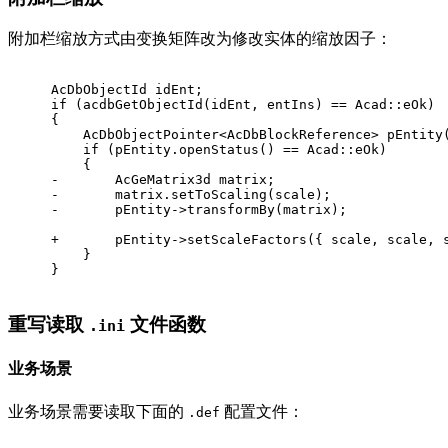
附加栏缩放方式由变换矩阵改为修改实体的缩放因子：
AcDbObjectId idEnt;
if (acdbGetObjectId(idEnt, entIns) == Acad::eOk)
{
    AcDbObjectPointer<AcDbBlockReference> pEntity
    if (pEntity.openStatus() == Acad::eOk)
    {
-       AcGeMatrix3d matrix;
-       matrix.setToScaling(scale);
-       pEntity->transformBy(matrix);
+       pEntity->setScaleFactors({ scale, scale, 
    }
}
重写读取
文件函数
.ini
业务场景
业务场景需要读取下面的
配置文件：
.def