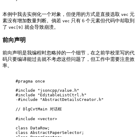
本例中我去实例化一个对象，但使用的方式是直接选取
元
vec
素没有增加数量判断。倘若
只有 6 个元素但代码中却取到
vec
了
就会导致崩溃。
vec[9]
前向声明
前向声明是我编程时忽略掉的一个细节，在之前学校里写的代
码只要编译能过去就不考虑这些问题了，但工作中需要注意效
率。
#pragma once
#include "jsoncpp/value.h"
#include "EditableListCtrl.h"
-#include "AbstractDetailsCreator.h"
// DlgCvtMain 对话框
#include <vector>
class DataRow;
class AbstractPaperSelector;