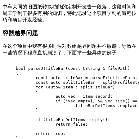
中车大同的旧图纸转换功能的定制开发告一段落，这段时间和
周工学到了很多有用的知识，特此记录这个项目学到的编程技
巧和项目开发经验。
容器越界问题
在这个项目中我有很多时候对数组越界问题并不敏感，导致在
一些情况下程序直接崩溃了，下面举一些具体的例子：
bool parseDTTitleBar(const CString & filePath)
{
	const auto titleBar = parseFile(filePath,
	const auto splitTitleBar = splitProfileSt
	for (auto& item : splitTitleBar)
	{
		auto vec = item.second;
+		if (!vec.empty() && vec.size() ==
			titleBarDefItems_.empla
	}
	if (titleBarDefItems_.empty())
		return false;
	return true;
}