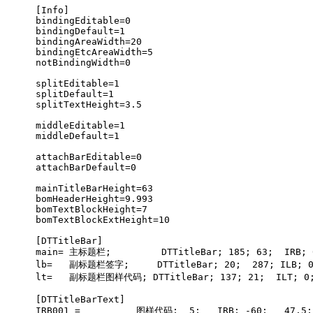
[Info]
bindingEditable
=
0
bindingDefault
=
1
bindingAreaWidth
=
20
bindingEtcAreaWidth
=
5
notBindingWidth
=
0
splitEditable
=
1
splitDefault
=
1
splitTextHeight
=
3.5
middleEditable
=
1
middleDefault
=
1
attachBarEditable
=
0
attachBarDefault
=
0
mainTitleBarHeight
=
63
bomHeaderHeight
=
9.993
bomTextBlockHeight
=
7
bomTextBlockExtHeight
=
10
[DTTitleBar]
main
= 主标题栏
;         DTTitleBar; 185; 63;  IRB; 
lb
=   副标题栏签字
;     DTTitleBar; 20;  287; ILB; 
lt
=   副标题栏图样代码
; DTTitleBar; 137; 21;  ILT; 0
[DTTitleBarText]
IRB001
 =          图样代码
;  5;   IRB; -60;   47.5;