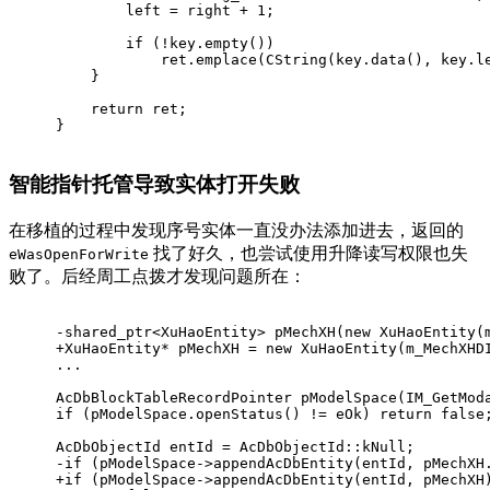
        left = right + 
1
;
if
 (!key.
empty
())
            ret.
emplace
(
CString
(key.
data
(), key.
l
    }
return
 ret;
}
智能指针托管导致实体打开失败
在移植的过程中发现序号实体一直没办法添加进去，返回的
找了好久，也尝试使用升降读写权限也失
eWasOpenForWrite
败了。后经周工点拨才发现问题所在：
-shared_ptr<XuHaoEntity> pMechXH(new XuHaoEntity(
+XuHaoEntity* pMechXH = new XuHaoEntity(m_MechXHD
...
AcDbBlockTableRecordPointer pModelSpace(IM_GetMod
if (pModelSpace.openStatus() != eOk) return false
AcDbObjectId entId = AcDbObjectId::kNull;
-if (pModelSpace->appendAcDbEntity(entId, pMechXH
+if (pModelSpace->appendAcDbEntity(entId, pMechXH