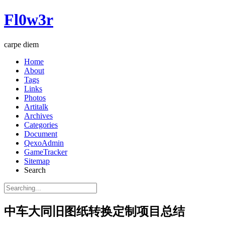
Fl0w3r
carpe diem
Home
About
Tags
Links
Photos
Artitalk
Archives
Categories
Document
QexoAdmin
GameTracker
Sitemap
Search
中车大同旧图纸转换定制项目总结