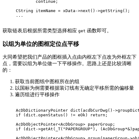
continue
;
CString itemName = xData->
next
()->
getString
();
...
获取链表后根据所需类型选择相应
函数即可。
get
以组为单位的图框定位点平移
大同希望把我们产品的图框插入点由内框左下点改为外框左下
点，需要以组为单位做一下平移操作。思路上还是比较清晰
的：
获取当前图纸中图框所在的组
以国标为例需要根据装订线有无确定平移所需的偏移量
遍历组进行平移操作
AcDbDictionaryPointer 
dict
(acdbCurDwg()->groupDic
if
 (dict.
openStatus
() != eOk) 
return
;
AcDbObjectPointer<AcDbGroup> paperGroup;
if
 (dict->
getAt
(_T(
"PAPERGROUP"
), (AcDbGroup*&)pa
AcDbObjectPointer<AcDbGroup> 
group
(paperGroup->ob