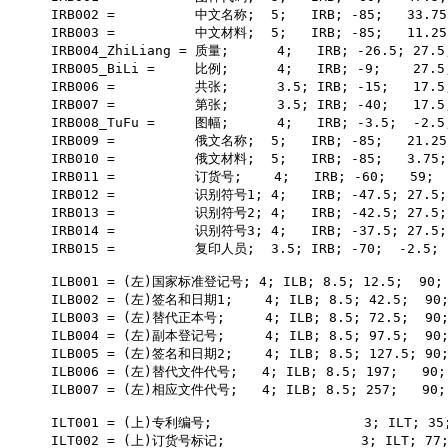
IRB002
 =          中文名称
;  5;   IRB; -85;   33.75
IRB003
 =          中文材料
;  5;   IRB; -85;   11.25
IRB004_ZhiLiang
 = 质量
;      4;   IRB; -26.5; 27.5
IRB005_BiLi
 =     比例
;      4;   IRB; -9;    27.5
IRB006
 =          共张
;      3.5; IRB; -15;   17.5
IRB007
 =          第张
;      3.5; IRB; -40;   17.5
IRB008_TuFu
 =     图幅
;      4;   IRB; -3.5;  -2.5
IRB009
 =          俄文名称
;  5;   IRB; -85;   21.25
IRB010
 =          俄文材料
;  5;   IRB; -85;   3.75;
IRB011
 =          订货号
;    4;   IRB; -60;   59; 
IRB012
 =          识别符号
1
; 4;   IRB; -47.5; 27.5;
IRB013
 =          识别符号
2
; 4;   IRB; -42.5; 27.5;
IRB014
 =          识别符号
3
; 4;   IRB; -37.5; 27.5;
IRB015
 =          复印人员
;  3.5; IRB; -70;  -2.5; 
ILB001
 = (左)国家标准登记号
; 4; ILB; 8.5; 12.5;  90;
ILB002
 = (左)签名和日期
1
;    4; ILB; 8.5; 42.5;  90
ILB003
 = (左)替代正本号
;     4; ILB; 8.5; 72.5;  90
ILB004
 = (左)副本登记号
;     4; ILB; 8.5; 97.5;  90
ILB005
 = (左)签名和日期
2
;    4; ILB; 8.5; 127.5; 90
ILB006
 = (左)替代文件代号
;   4; ILB; 8.5; 197;   90;
ILB007
 = (左)相应文件代号
;   4; ILB; 8.5; 257;   90;
ILT001
 = (上)专利编号
;                   3; ILT; 35
ILT002
 = (上)订货号标记
;                 3; ILT; 77