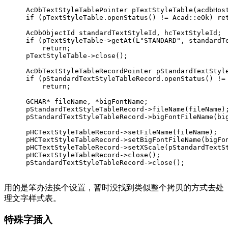
AcDbTextStyleTablePointer 
pTextStyleTable
(acdbHos
if
 (pTextStyleTable.
openStatus
() != Acad::eOk) 
re
AcDbObjectId standardTextStyleId, hcTextStyleId;
if
 (pTextStyleTable->
getAt
(
L"STANDARD"
, standardT
return
;
pTextStyleTable->
close
();
AcDbTextStyleTableRecordPointer 
pStandardTextStyl
if
 (pStandardTextStyleTableRecord.
openStatus
() !=
return
;
GCHAR* fileName, *bigFontName;
pStandardTextStyleTableRecord->
fileName
(fileName)
pStandardTextStyleTableRecord->
bigFontFileName
(bi
pHCTextStyleTableRecord->
setFileName
(fileName);
pHCTextStyleTableRecord->
setBigFontFileName
(bigFo
pHCTextStyleTableRecord->
setXScale
(pStandardTextS
pHCTextStyleTableRecord->
close
();
pStandardTextStyleTableRecord->
close
();
用的是笨办法挨个设置，暂时没找到类似整个拷贝的方式去处
理文字样式表。
特殊字插入