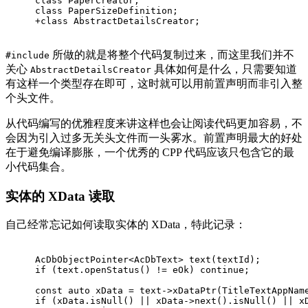
class PaperCreator;
class PaperSizeDefinition;
+class AbstractDetailsCreator;
所做的就是将整个代码复制过来，而这里我们并不
#include
关心
具体如何是什么，只需要知道
AbstractDetailsCreator
有这样一个类型存在即可，这时就可以用前置声明而非引入整
个头文件。
从代码编写的优雅程度来讲这样也会让阅读代码更加容易，不
会因为引入过多无关头文件而一头雾水。前置声明最大的好处
在于避免编译膨胀，一个优秀的 CPP 代码应该只包含它的最
小代码集合。
实体的 XData 读取
自己经常忘记如何读取实体的 XData，特此记录：
AcDbObjectPointer<AcDbText> 
text
(textId)
;
if
 (text.
openStatus
() != eOk) 
continue
;
const
auto
 xData = text->
xDataPtr
(TitleTextAppNam
if
 (xData.
isNull
() || xData->
next
().
isNull
() || x