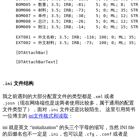
BOM005
 = 数量
; 3.5; IRB; -81;    5; 0; ML; 8;  STR
BOM006
 = 材料
; 3.5; IRB; -73;    5; 0; ML; 35; STR
BOM007
 = 单件
; 3.5; IRB; -38;    5; 0; ML; 12; STR
BOM008
 = 总计
; 3.5; IRB; -26;    5; 0; ML; 12; STR
BOM009
 = 附注
; 3.5; IRB; -14;    5; 0; ML; 15; STR
EXT001
 = 外文名称
; 3.5; IRB; -116; 100; 0; ML; 35; 
EXT002
 = 外文材料
; 3.5; IRB; -73;  100; 0; ML; 35; 
[DTAttachBar]
[DTAttachBarText]
文件结构
.ini
我之前遇到的大部分配置文件的类型都是
或者
.xml
（现在网络端也是这两者使用比较多，属于通用的配置
.josn
文件类型了），面对
文件还是比较陌生。 这里引用简书
.ini
一位博主的
ini文件格式和读取
：
ini 就是英文 “initialization” 的头三个字母的缩写，当然 INI file
的后缀名也不一定是
，也可以是
，
或者是
.ini
.cfg
.conf